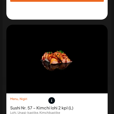
Menu
,
Nigiri
Sushi Nr. 57 – Kimchi lohi 2 kpl (L)
Lohi, Unagi-kastike, Kimchikastike