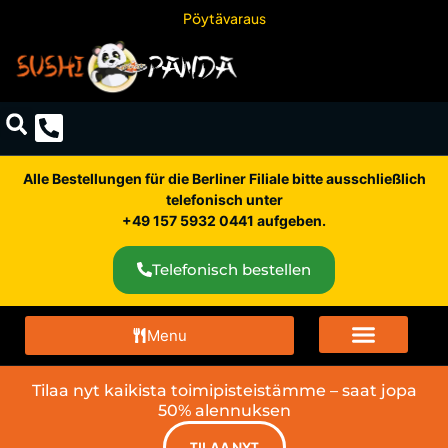
Pöytävaraus
Alle Bestellungen für die Berliner Filiale bitte ausschließlich
telefonisch unter
+49 157 5932 0441 aufgeben.
Telefonisch bestellen
Menu
Tilaa nyt kaikista toimipisteistämme – saat jopa
50% alennuksen
TILAA NYT