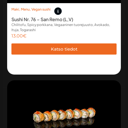
Maki
,
Menu
,
Vegan sushi
Sushi Nr. 76 – San Remo (L,V)
Chilitofu, Spicy porkkana, Vegaaninen tuorejuusto, Avokado,
Ituja, Togarashi
13.00
€
Katso tiedot