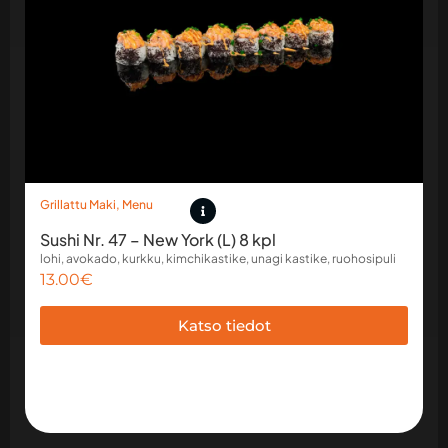
Grillattu Maki
,
Menu
Sushi Nr. 47 – New York (L) 8 kpl
lohi, avokado, kurkku, kimchikastike, unagi kastike, ruohosipuli
13.00
€
Katso tiedot