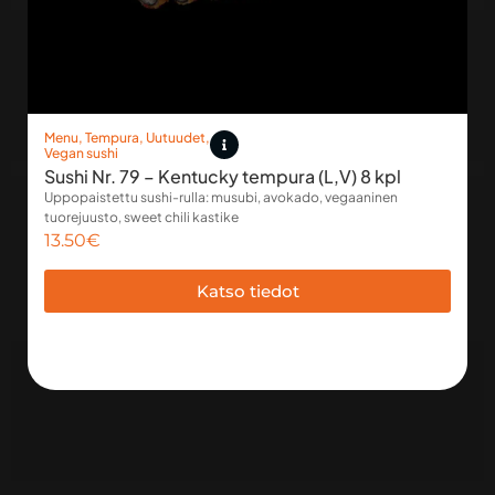
Menu
,
Tempura
,
Uutuudet
,
Vegan sushi
Sushi Nr. 79 – Kentucky tempura (L,V) 8 kpl
Uppopaistettu sushi-rulla: musubi, avokado, vegaaninen
tuorejuusto, sweet chili kastike
13.50
€
Katso tiedot