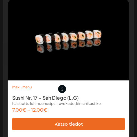
Maki
,
Menu
Sushi Nr. 17 – San Diego (L,G)
halstrattu lohi, ruohosipuli, avokado, kimchikastike
7.00
€
–
12.00
€
Katso tiedot