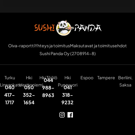
Oiva-raportti
Yhteys ja toimitus
Maksutavat ja toimitusehdot
Sushi Panda Oy (2708914-8)
Turku
Hki
Hki Töölö
Hki
Espoo
Tampere
Berliini,
044
Linnankatu
Herttoniemi
Punavuori
Saksa
040
050
041
988-
417-
352-
318-
8963
1717
1654
9232