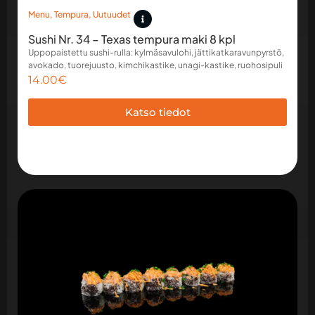
Menu
,
Tempura
,
Uutuudet
Sushi Nr. 34 – Texas tempura maki 8 kpl
Uppopaistettu sushi-rulla: kylmäsavulohi, jättikatkaravunpyrstö,
avokado, tuorejuusto, kimchikastike, unagi-kastike, ruohosipuli
14.00
€
Katso tiedot