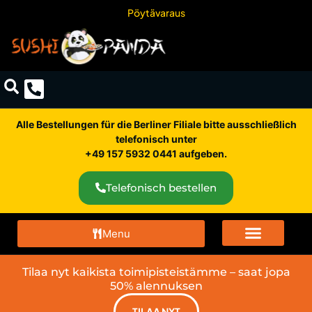
Pöytävaraus
Alle Bestellungen für die Berliner Filiale bitte ausschließlich
telefonisch unter
+49 157 5932 0441 aufgeben.
Telefonisch bestellen
Menu
Tilaa nyt kaikista toimipisteistämme – saat jopa
50% alennuksen
TILAA NYT