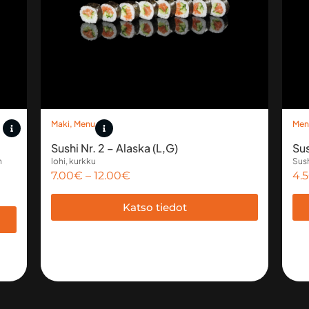
Maki
,
Menu
Men
Sushi Nr. 2 – Alaska (L,G)
Sus
n
lohi, kurkku
Sush
7.00
€
–
12.00
€
4.
Katso tiedot