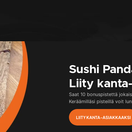
Sushi Pan
Liity kanta
Saat 10 bonuspistettä jokai
Keräämilläsi pisteillä voit l
LIITY KANTA-ASIAKKAAKSI