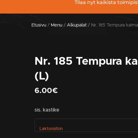
Tilaa nyt kaikista toimi
Etusivu
/
Menu
/
Alkupalat
/ Nr. 185 Tempura kalmar
Nr. 185 Tempura ka
(L)
6.00
€
sis. kastike
Laktoositon