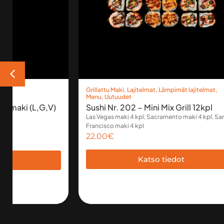
Grillattu Maki
,
Lajitelmat
,
Lämpimät lajitelmat
,
Menu
,
Uutuudet
osomaki (L,G,V)
Sushi Nr. 202 – Mini Mix Grill 12kpl
Las Vegas maki 4 kpl, Sacramento maki 4 kpl, Sa
Francisco maki 4 kpl
pl
22.00
€
Katso tiedot
dot