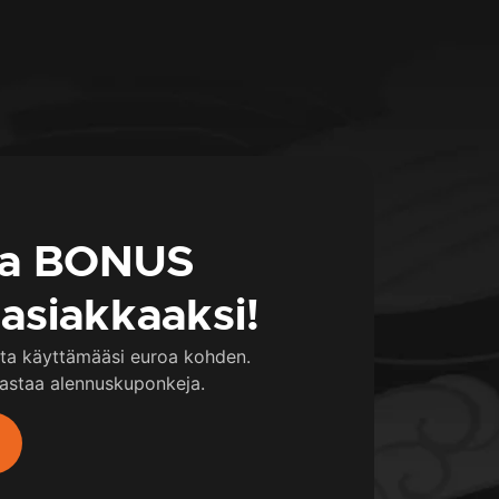
da BONUS
-asiakkaaksi!
sta käyttämääsi euroa kohden.
unastaa alennuskuponkeja.