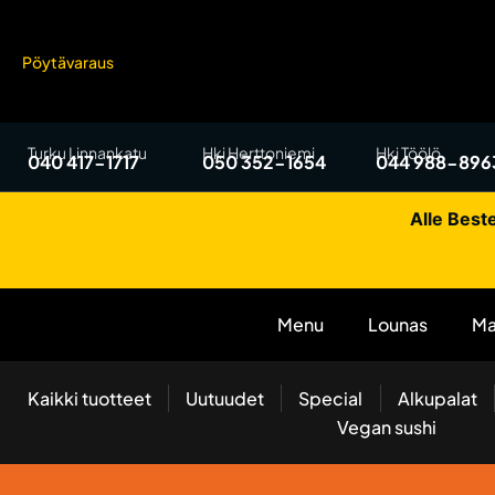
Pöytävaraus
Turku Linnankatu
Hki Herttoniemi
Hki Töölö
040 417-1717
050 352-1654
044 988-896
Alle Beste
Menu
Lounas
Ma
Kaikki tuotteet
Uutuudet
Special
Alkupalat
Vegan sushi