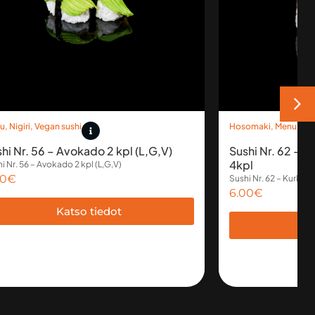
u
,
Nigiri
,
Vegan sushi
Hosomaki
,
Menu
,
Veg
hi Nr. 56 – Avokado 2 kpl (L,G,V)
Sushi Nr. 62 – 
4kpl
i Nr. 56 – Avokado 2 kpl (L,G,V)
50
€
Sushi Nr. 62 – Kurkku 
6.00
€
Katso tiedot
Ka