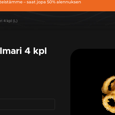
pisteistämme – saat jopa 50% alennuksen
i 4 kpl (L)
lmari 4 kpl