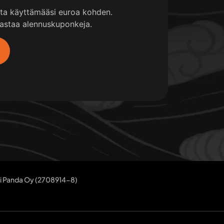
sta käyttämääsi euroa kohden.
unastaa alennuskuponkeja.
i Panda Oy (2708914-8)