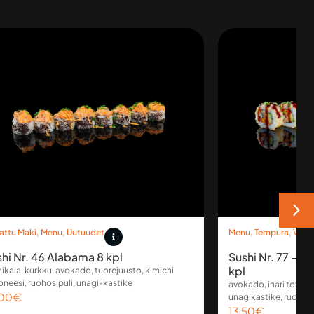
lattu Maki
,
Menu
,
Uutuudet
Menu
,
Tempura
,
Vega
hi Nr. 46 Alabama 8 kpl
Sushi Nr. 77 – A
kpl
ikala, kurkku, avokado, tuorejuusto, kimichi
neesi, ruohosipuli, unagi-kastike
avokado, inari tofu, s
.00
€
unagikastike, ruohosi
13.50
€