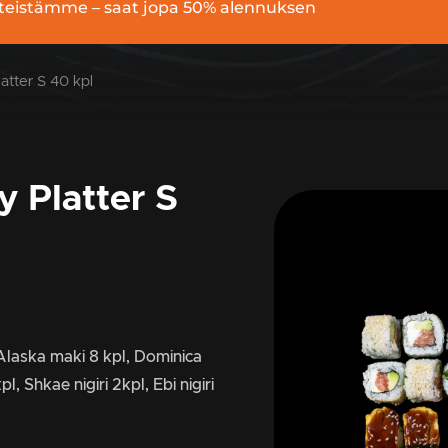
pisteistämme – saat jopa 50% alennuksen
latter S 40 kpl
y Platter S
 Alaska maki 8 kpl, Dominica
l, Shkae nigiri 2kpl, Ebi nigiri