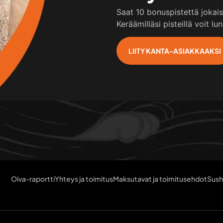
Saat 10 bonuspistettä jokai
Keräämilläsi pisteillä voit l
LIITY KANTA-ASIAKKAAKSI
Oiva-raportti
Yhteys ja toimitus
Maksutavat ja toimitusehdot
Sush