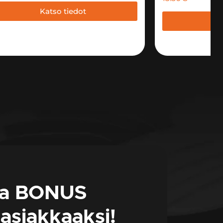
Katso tiedot
Ka
da BONUS
-asiakkaaksi!