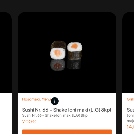
Hosomaki
,
Menu
Gril
Sushi Nr. 66 – Shake lohi maki (L,G) 8kpl
Sus
Sushi Nr. 66 – Shake lohi maki (L,G) 8kpl
tonn
majo
7.00
€
14