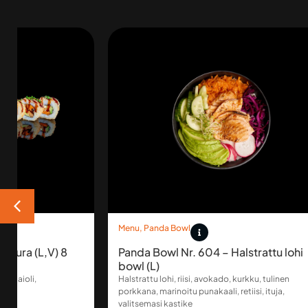
Menu
,
Panda Bowl
empura (L,V) 8
Panda Bowl Nr. 604 – Halstrattu lohi
bowl (L)
na, aioli,
Halstrattu lohi, riisi, avokado, kurkku, tulinen
porkkana, marinoitu punakaali, retiisi, ituja,
valitsemasi kastike