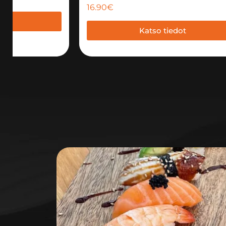
16.90
€
dot
Katso tiedot