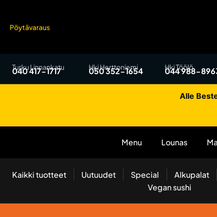
Pöytävaraus
Turku Linnankatu
Hki Herttoniemi
Hki Töölö
040 417-1717
050 352-1654
044 988-896
Alle Beste
Menu
Lounas
Ma
Kaikki tuotteet
Uutuudet
Special
Alkupalat
Vegan sushi