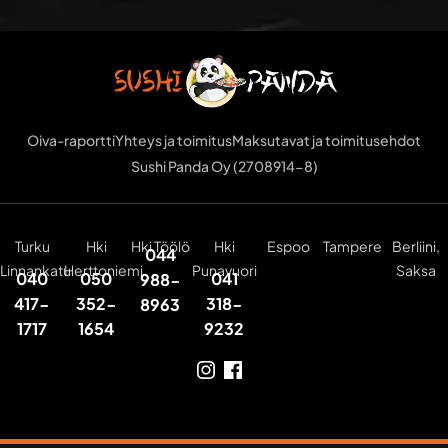
Oiva-raportti
Yhteys ja toimitus
Maksutavat ja toimitusehdot
Sushi Panda Oy (2708914-8)
Turku
Hki
Hki Töölö
Hki
Espoo
Tampere
Berliini,
044
Linnankatu
Herttoniemi
Punavuori
Saksa
040
050
041
988-
417-
352-
318-
8963
1717
1654
9232