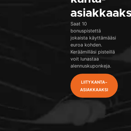
asiakkaaks
Saat 10
bonuspistettä
jokaista käyttämääsi
euroa kohden.
Keräämilläsi pisteillä
voit lunastaa
alennuskuponkeja.
LIITY KANTA-
ASIAKKAAKSI