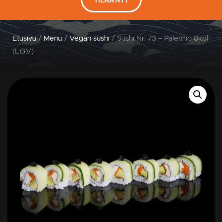
Etusivu
/
Menu
/
Vegan sushi
/ Sushi Nr. 73 – Palermo 8kpl
(L,G,V)