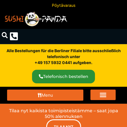
Pöytävaraus
Alle Bestellungen für die Berliner Filiale bitte ausschließlich
telefonisch unter
+49 157 5932 0441 aufgeben.
Telefonisch bestellen
Menu
Tilaa nyt kaikista toimipisteistämme – saat jopa
50% alennuksen
TILAA NYT