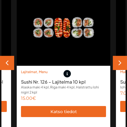
Lajitelmat
,
Menu
Mak
pl
Sushi Nr. 126 – Lajitelma 10 kpl
Sus
Alaska maki 4 kpl, Riga maki 4 kpl, Halstrattu lohi
lohi
nigiri 2 kpl
7.
15.00
€
Katso tiedot