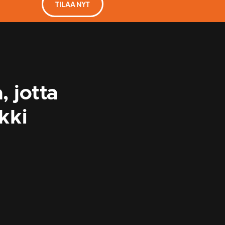
TILAA NYT
, jotta
kki