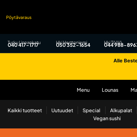
Pöytävaraus
Turku Linnankatu
Hki Herttoniemi
Hki Töölö
040 417-1717
050 352-1654
044 988-896
Alle Beste
Menu
Lounas
Ma
Kaikki tuotteet
Uutuudet
Special
Alkupalat
Vegan sushi