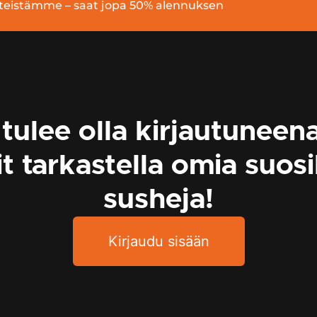
pisteistämme – saat jopa 50% alennuksen
tulee olla kirjautuneena
it tarkastella omia suosi
susheja!
Kirjaudu sisään