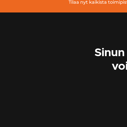
Tilaa nyt kaikista toimi
Sinun 
vo